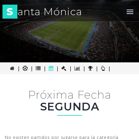
S
anta Mónica
Tog
nav
|
|
|
|
|
|
|
|
Próxima Fecha
SEGUNDA
No existen partidos por jugarse para la categoría