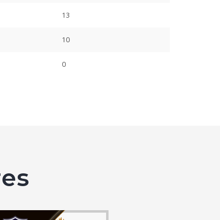
13
10
0
es