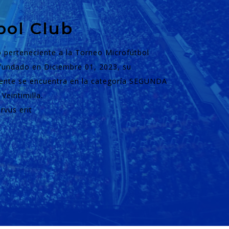
bol Club
b perteneciente a la Torneo Microfútbol
undado en Diciembre 01, 2023, su
mente se encuentra en la categoría SEGUNDA
Veintimilla.
rvus erit