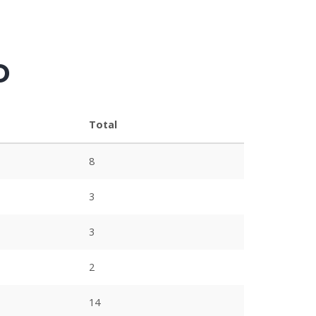
o
Total
8
3
3
2
14