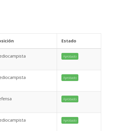
osición
Estado
ediocampista
Aprobado
ediocampista
Aprobado
efensa
Aprobado
ediocampista
Aprobado