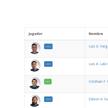
Jugador
Nom
Luis G. Varg
MED
Luis A. Lala 
MED
Cristhian F.
DEF
Edison A. Su
MED