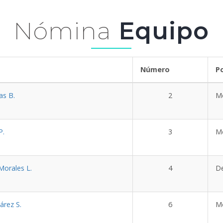
Nómina
Equipo
bre
Número
P
as B.
2
M
P.
3
M
 Morales L.
4
D
árez S.
6
M