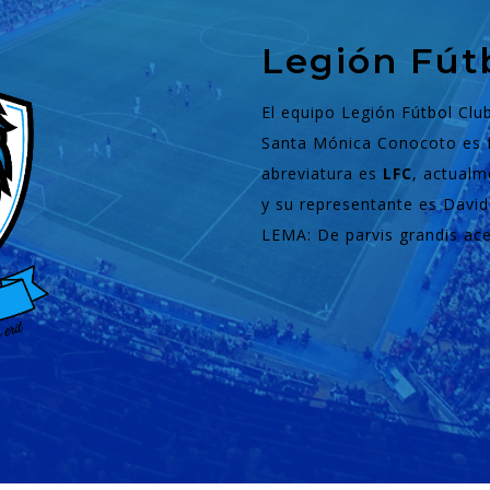
Legión Fút
El equipo Legión Fútbol Clu
Santa Mónica Conocoto es f
abreviatura es
LFC
, actual
y su representante es David 
LEMA: De parvis grandis ace