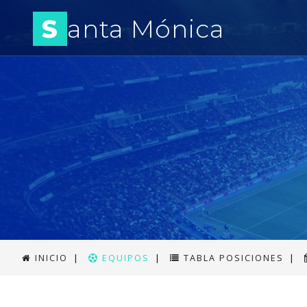
S
anta Mónica
INICIO
|
EQUIPOS
|
TABLA POSICIONES
|