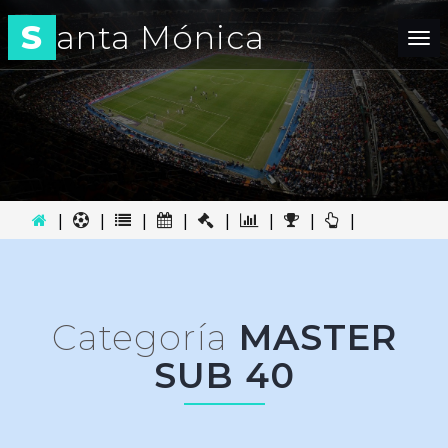
S
anta Mónica
Tog
nav
|
|
|
|
|
|
|
|
Categoría
MASTER
SUB 40