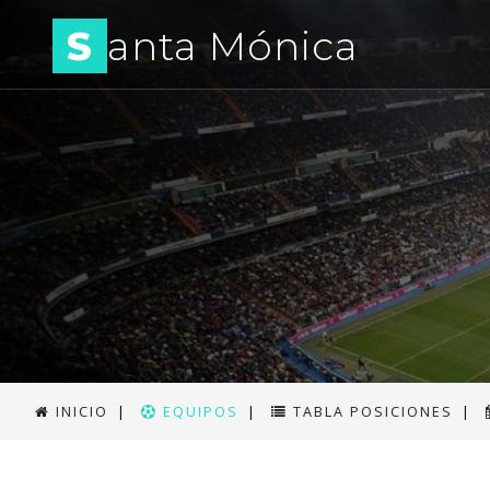
S
anta Mónica
INICIO
|
EQUIPOS
|
TABLA POSICIONES
|