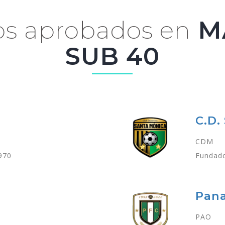
s aprobados en
M
SUB 40
C.D.
CDM
970
Fundado
Pana
PAO