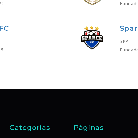
22
Fundado
 FC
Spar
SPA
95
Fundado
Categorías
Páginas