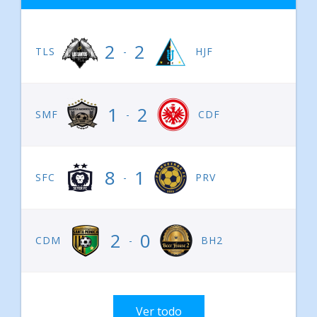
2
2
TLS
-
HJF
1
2
SMF
-
CDF
8
1
SFC
-
PRV
2
0
CDM
-
BH2
Ver todo