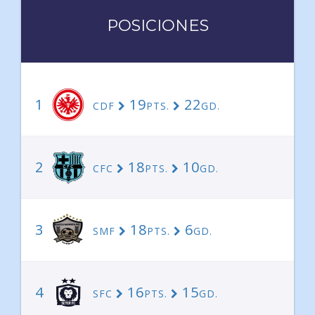
POSICIONES
1
19
22
CDF
PTS.
GD.
2
18
10
CFC
PTS.
GD.
3
18
6
SMF
PTS.
GD.
4
16
15
SFC
PTS.
GD.