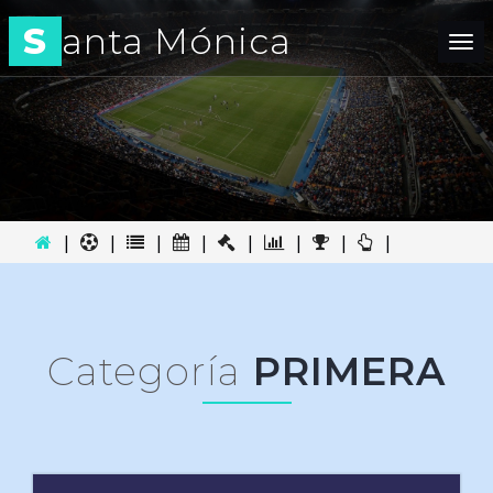
S
anta Mónica
Tog
nav
|
|
|
|
|
|
|
|
Categoría
PRIMERA