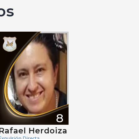
os
8
Rafael Herdoiza
Expulsión Directa