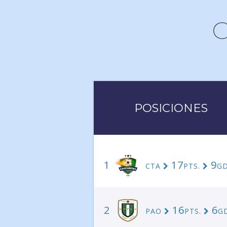
C
POSICIONES
1
17
9
CTA
PTS.
GD
2
16
6
PAO
PTS.
G