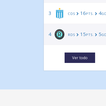
3
16
4
CDS
PTS.
GD
4
15
5
RDS
PTS.
GD
Ver todo