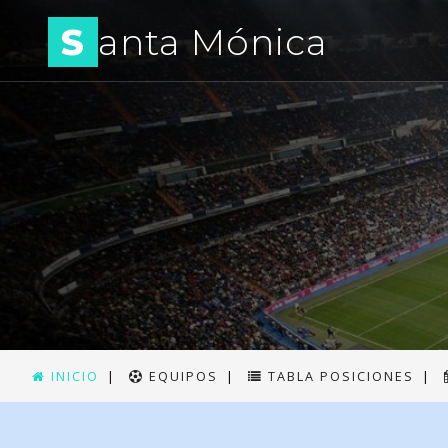
S
anta Mónica
INICIO
|
EQUIPOS
|
TABLA POSICIONES
|