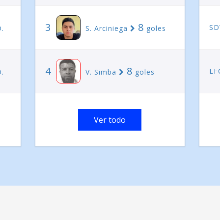
3
8
SD
.
S. Arciniega
goles
4
8
LF
.
V. Simba
goles
Ver todo