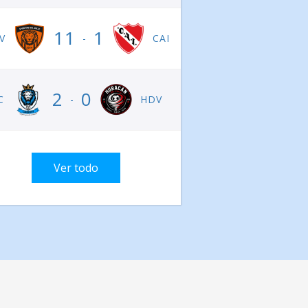
11
1
V
-
CAI
2
0
C
-
HDV
Ver todo