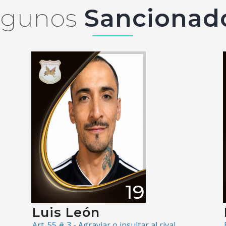
lgunos
Sancionad
19
Luis León
Art. 55 # 3 - Agraviar o insultar al rival