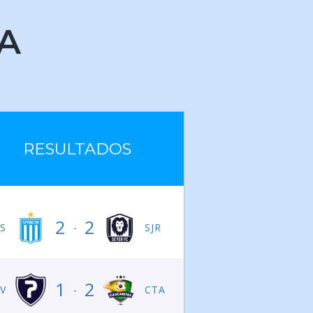
A
RESULTADOS
2
2
S
-
SJR
1
2
V
-
CTA