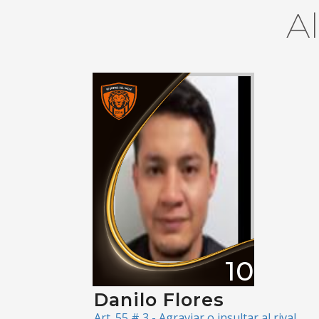
A
10
Danilo Flores
Art. 55 # 3 - Agraviar o insultar al rival