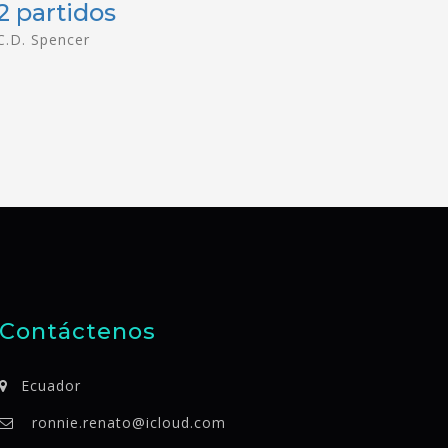
2 partidos
C.D. Spencer
Contáctenos
Ecuador
ronnie.renato@icloud.com