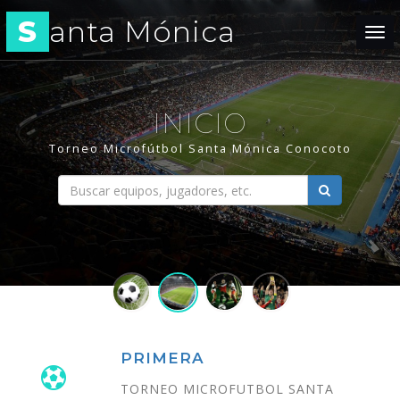
S
anta Mónica
Tog
navi
INICIO
Torneo Microfútbol Santa Mónica Conocoto
PRIMERA
TORNEO MICROFUTBOL SANTA