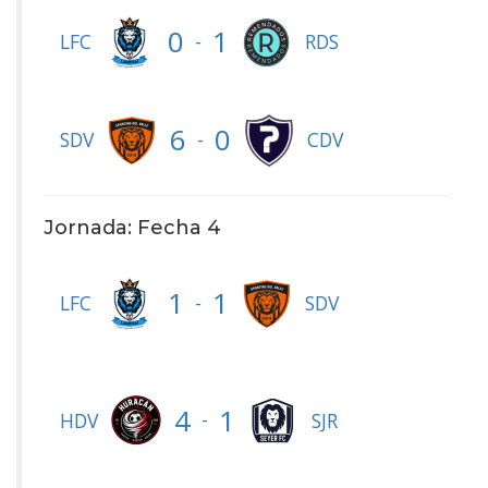
0
1
-
LFC
RDS
6
0
-
SDV
CDV
Jornada: Fecha 4
1
1
-
LFC
SDV
4
1
-
HDV
SJR