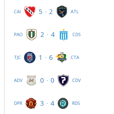
5
2
-
CAI
ATL
2
4
-
PAO
CDS
1
6
-
TJC
CTA
0
0
-
ADV
CDV
3
4
-
DPR
RDS