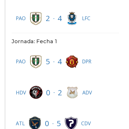
2
4
-
PAO
LFC
Jornada: Fecha 1
5
4
-
PAO
DPR
0
2
-
HDV
ADV
0
5
-
ATL
CDV