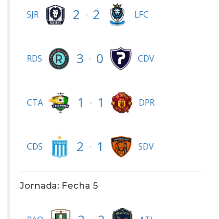
2
2
-
SJR
LFC
3
0
-
RDS
CDV
1
1
-
CTA
DPR
2
1
-
CDS
SDV
Jornada: Fecha 5