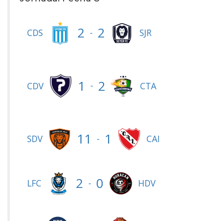
2
2
-
CDS
SJR
1
2
-
CDV
CTA
11
1
-
SDV
CAI
2
0
-
LFC
HDV