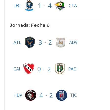
1
4
-
LFC
CTA
Jornada: Fecha 6
3
2
-
ATL
ADV
0
2
-
CAI
PAO
4
2
-
HDV
TJC