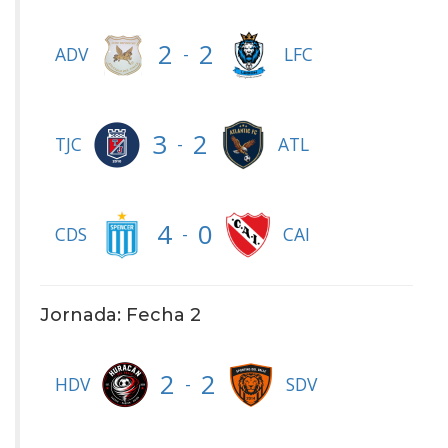
2
2
-
ADV
LFC
3
2
-
TJC
ATL
4
0
-
CDS
CAI
Jornada: Fecha 2
2
2
-
HDV
SDV