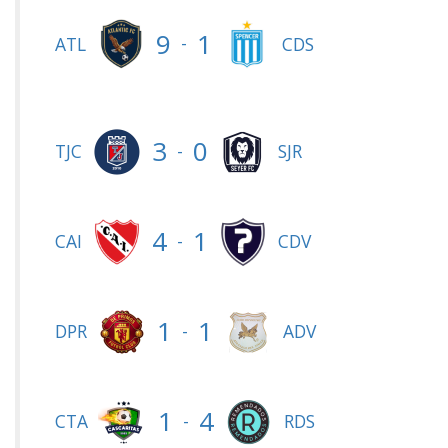
9
1
-
ATL
CDS
3
0
-
TJC
SJR
4
1
-
CAI
CDV
1
1
-
DPR
ADV
1
4
-
CTA
RDS