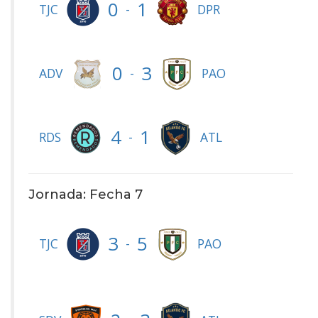
0
1
-
TJC
DPR
0
3
-
ADV
PAO
4
1
-
RDS
ATL
Jornada: Fecha 7
3
5
-
TJC
PAO