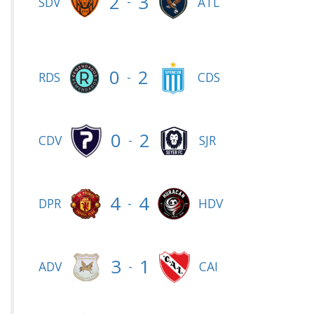
2
3
-
SDV
ATL
0
2
-
RDS
CDS
0
2
-
CDV
SJR
4
4
-
DPR
HDV
3
1
-
ADV
CAI