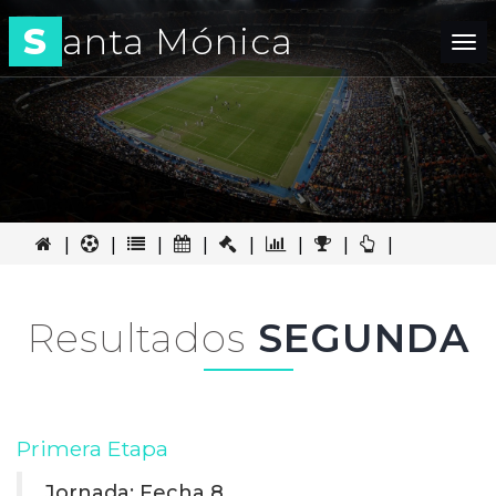
S
anta Mónica
Tog
nav
|
|
|
|
|
|
|
|
Resultados
SEGUNDA
Primera Etapa
Jornada: Fecha 8