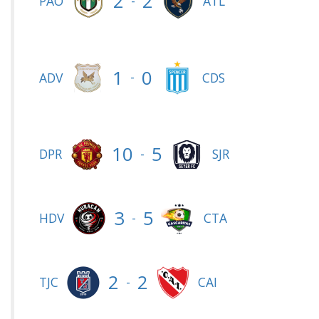
2
2
-
PAO
ATL
1
0
-
ADV
CDS
10
5
-
DPR
SJR
3
5
-
HDV
CTA
2
2
-
TJC
CAI