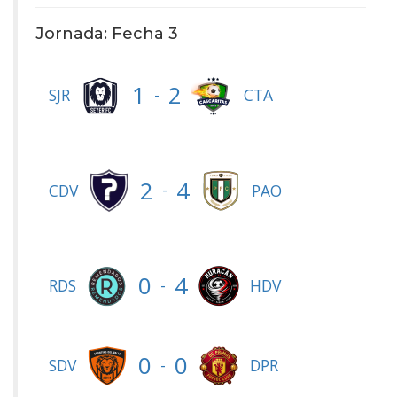
Jornada: Fecha 3
1
2
-
SJR
CTA
2
4
-
CDV
PAO
0
4
-
RDS
HDV
0
0
-
SDV
DPR