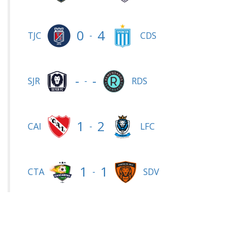
0
4
-
TJC
CDS
-
-
-
SJR
RDS
1
2
-
CAI
LFC
1
1
-
CTA
SDV