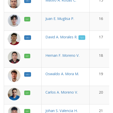
Mateo A. Rodas C.
15
MED
Juan E. Muglisa P.
16
DEF
David A. Morales R.
17
MED
*JUV
Hernan F. Moreno V.
18
DEF
Oswaldo A. Mora M.
19
MED
Carlos A. Moreno V.
20
DEF
Johan S. Valencia H.
21
DEF