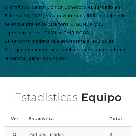
Microfútbol Santa Mónica Conocoto es fundado en
Febrero 04, 2021, su abreviatura es
RDS
, actualmente
se encuentra en la categoría SEGUNDA y su
representante es CAMILA CHIRIBOGA.
La señorita madrina que representa al equipo es ..
Más que un equipo, una familia, vamos a dar todo en
la cancha, ganar con honor.
Estadísticas
Equipo
Ver
Estadística
Total
Partidos Jugados
8