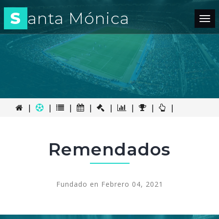
S
anta Mónica
Tog
nav
|
|
|
|
|
|
|
|
Remendados
Fundado en Febrero 04, 2021