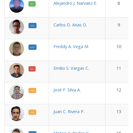
Alejandro J. Narvaez E.
8
DEF
Carlos D. Arias O.
9
MED
Freddy A. Vega M.
10
MED
Emilio S. Vargas C.
11
DEL
José F. Silva A.
12
ARQ
Juan C. Rivera P.
13
ARQ