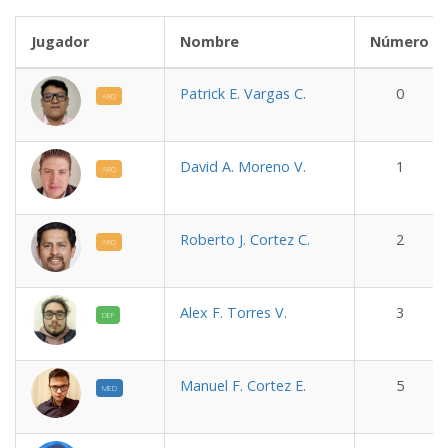
Jugador
Nombre
Número
Patrick E. Vargas C.
0
ARQ
David A. Moreno V.
1
ARQ
Roberto J. Cortez C.
2
ARQ
Alex F. Torres V.
3
DEF
Manuel F. Cortez E.
5
MED