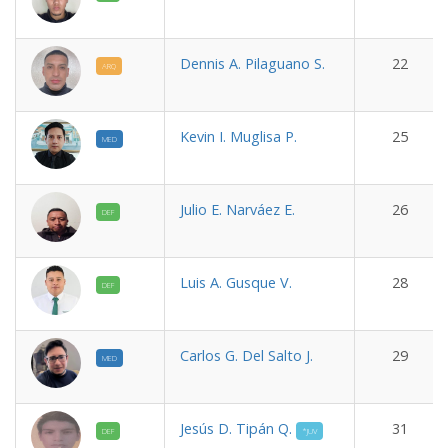
Dennis A. Pilaguano S.
22
ARQ
Kevin I. Muglisa P.
25
MED
Julio E. Narváez E.
26
DEF
Luis A. Gusque V.
28
DEF
Carlos G. Del Salto J.
29
MED
Jesús D. Tipán Q.
31
DEF
*JUV