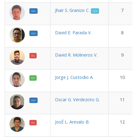
Jhair S. Granizo C.
7
MED
*JUV
David E. Parada V.
8
MED
David R. Molineros V.
9
DEL
Jorge J. Custodio A.
10
DEF
Oscar G. Verdezoto G.
11
MED
JosÉ L. Arevalo B.
12
DEL