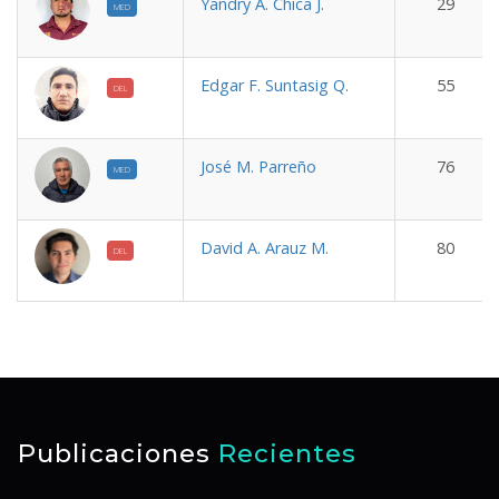
Yandry A. Chica J.
29
MED
Edgar F. Suntasig Q.
55
DEL
José M. Parreño
76
MED
David A. Arauz M.
80
DEL
Publicaciones
Recientes