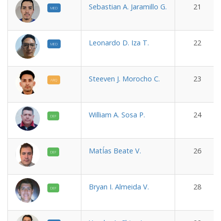
Sebastian A. Jaramillo G.
21
MED
Leonardo D. Iza T.
22
MED
Steeven J. Morocho C.
23
ARQ
William A. Sosa P.
24
DEF
MatÍas Beate V.
26
DEF
Bryan I. Almeida V.
28
DEF