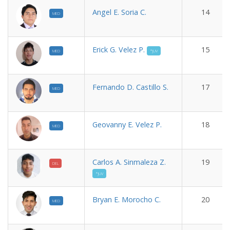
Angel E. Soria C.
14
MED
Erick G. Velez P.
15
MED
*JUV
Fernando D. Castillo S.
17
MED
Geovanny E. Velez P.
18
MED
Carlos A. Sinmaleza Z.
19
DEL
*JUV
Bryan E. Morocho C.
20
MED