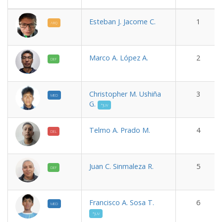
Esteban J. Jacome C.
1
ARQ
Marco A. López A.
2
DEF
Christopher M. Ushiña
3
MED
G.
*JUV
Telmo A. Prado M.
4
DEL
Juan C. Sinmaleza R.
5
DEF
Francisco A. Sosa T.
6
MED
*JUV