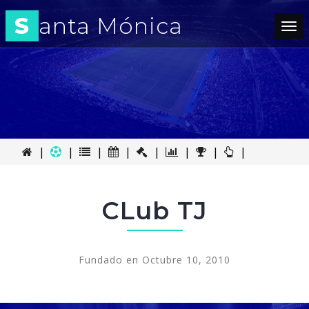
S
anta Mónica
Tog
nav
|
|
|
|
|
|
|
|
CLub TJ
Fundado en Octubre 10, 2010