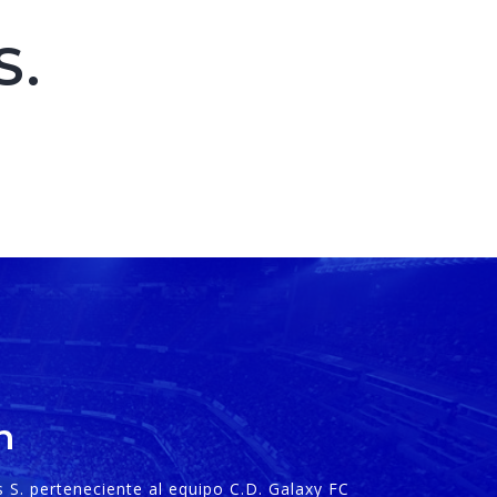
S.
n
s S. perteneciente al equipo C.D. Galaxy FC