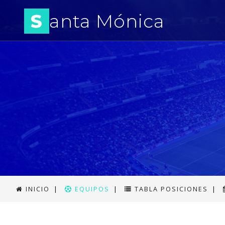
S
anta Mónica
INICIO
|
EQUIPOS
|
TABLA POSICIONES
|