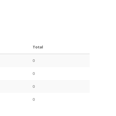
Total
0
0
0
0