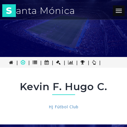
S
anta Mónica
Tog
nav
|
|
|
|
|
|
|
|
Kevin F. Hugo C.
HJ Fútbol Club