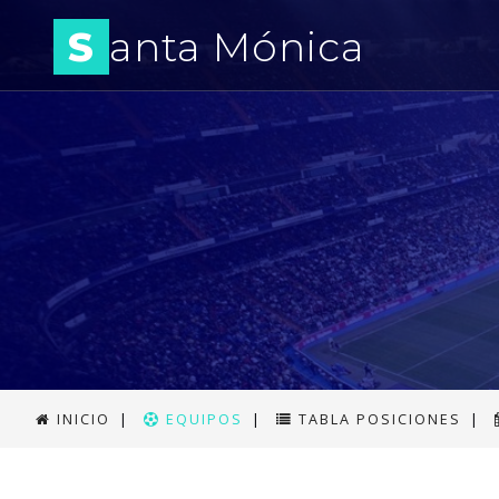
S
anta Mónica
INICIO
|
EQUIPOS
|
TABLA POSICIONES
|