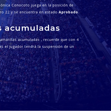
ónica Conocoto juega en la posición de
ro 22 y se encuentra en estado
Aprobado
.
as acumuladas
s amarillas acumuladas , recuerde que con 4
as el jugador tendrá la suspensión de un