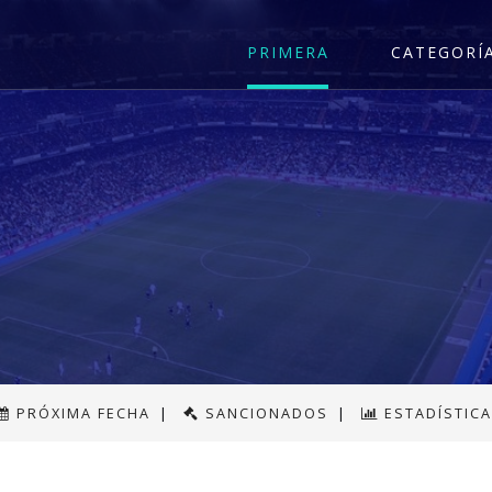
PRIMERA
CATEGORÍ
PRÓXIMA FECHA
|
SANCIONADOS
|
ESTADÍSTIC