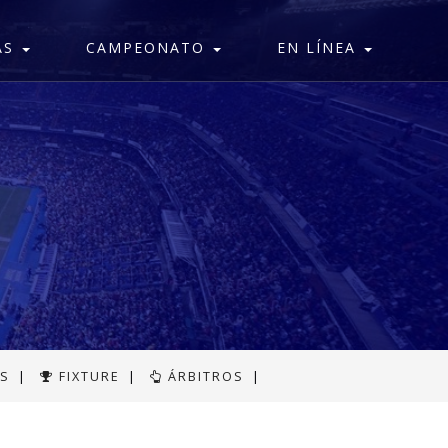
AS
CAMPEONATO
EN LÍNEA
AS
|
FIXTURE
|
ÁRBITROS
|