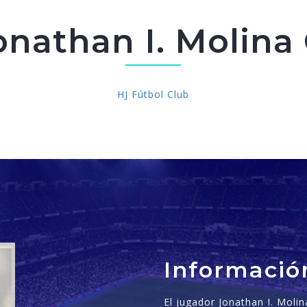
onathan I. Molina 
HJ Fútbol Club
Informació
El jugador Jonathan I. Molin