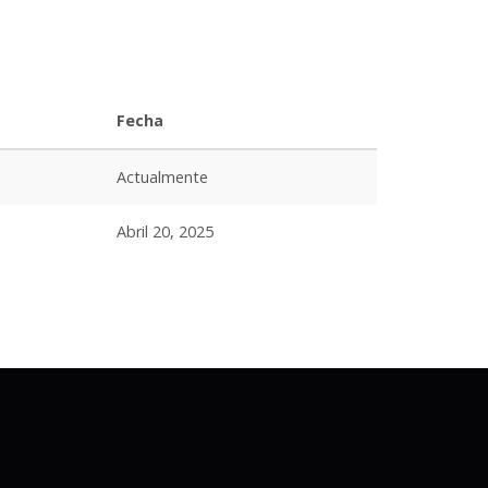
Fecha
Actualmente
Abril 20, 2025