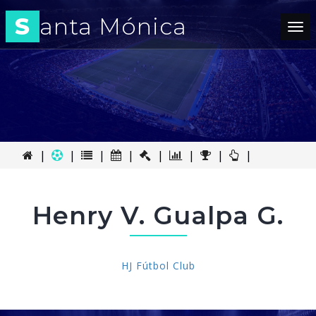
S
anta Mónica
Tog
nav
|
|
|
|
|
|
|
|
Henry V. Gualpa G.
HJ Fútbol Club