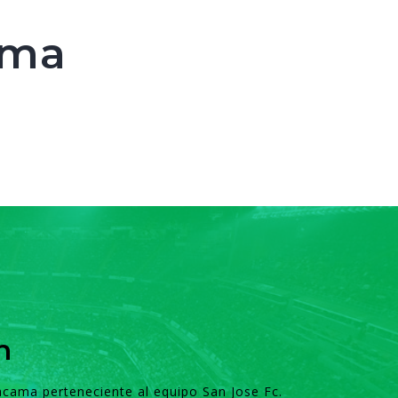
ama
n
acama perteneciente al equipo San Jose Fc.