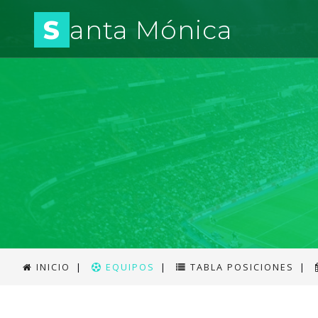
S
anta Mónica
INICIO
|
EQUIPOS
|
TABLA POSICIONES
|