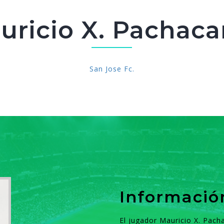
uricio X. Pachac
San Jose Fc.
Informació
El jugador Mauricio X. Pach