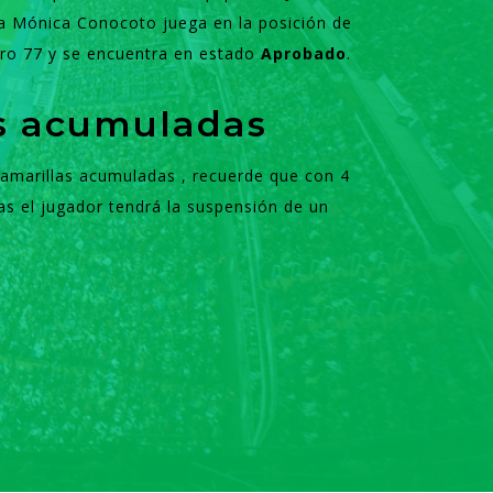
a Mónica Conocoto juega en la posición de
ro 77 y se encuentra en estado
Aprobado
.
as acumuladas
s amarillas acumuladas , recuerde que con 4
as el jugador tendrá la suspensión de un