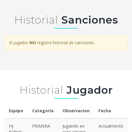
Historial
Sanciones
El jugador
NO
registra historial de sanciones.
Historial
Jugador
Equipo
Categoría
Observacion
Fecha
HJ
PRIMERA
Jugando en
Actualmente
Fútbol
este equipo