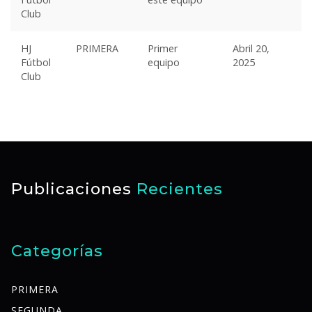
Club
HJ
PRIMERA
Primer
Abril 20,
Fútbol
equipo
2025
Club
Publicaciones
Recientes
Categorías
PRIMERA
SEGUNDA