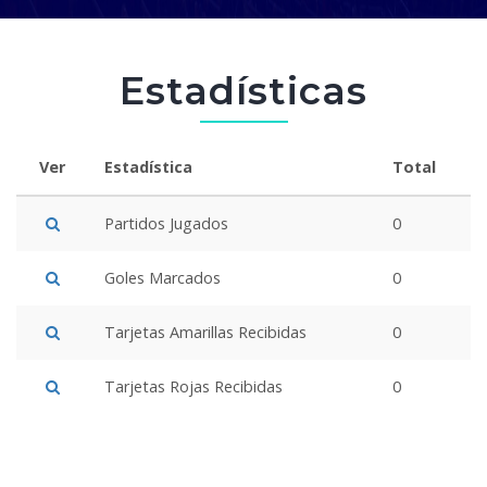
Estadísticas
Ver
Estadística
Total
Partidos Jugados
0
Goles Marcados
0
Tarjetas Amarillas Recibidas
0
Tarjetas Rojas Recibidas
0