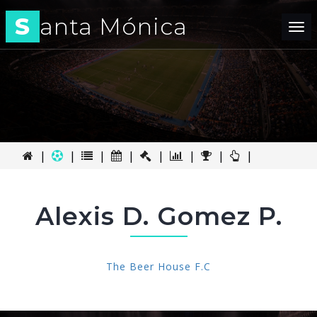
S
anta Mónica
Tog
nav
|
|
|
|
|
|
|
|
Alexis D. Gomez P.
The Beer House F.C