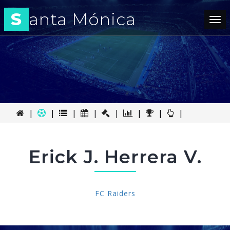
S
anta Mónica
Tog
nav
|
|
|
|
|
|
|
|
Erick J. Herrera V.
FC Raiders