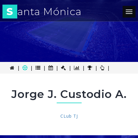
S
anta Mónica
Tog
nav
|
|
|
|
|
|
|
|
Jorge J. Custodio A.
CLub TJ