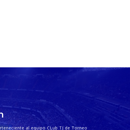
n
perteneciente al equipo CLub TJ de Torneo