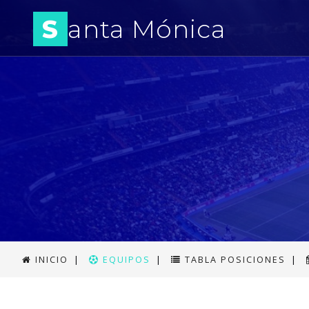
S
anta Mónica
INICIO
|
EQUIPOS
|
TABLA POSICIONES
|