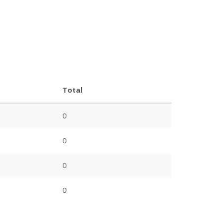
Total
0
0
0
0