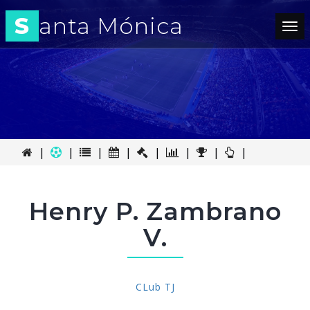
S
anta Mónica
Tog
nav
|
|
|
|
|
|
|
|
Henry P. Zambrano
V.
CLub TJ