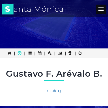
S
anta Mónica
Tog
nav
|
|
|
|
|
|
|
|
Gustavo F. Arévalo B.
CLub TJ