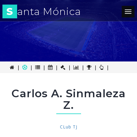
S
anta Mónica
Tog
nav
|
|
|
|
|
|
|
|
Carlos A. Sinmaleza
Z.
CLub TJ