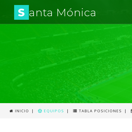
S
anta Mónica
INICIO
|
EQUIPOS
|
TABLA POSICIONES
|