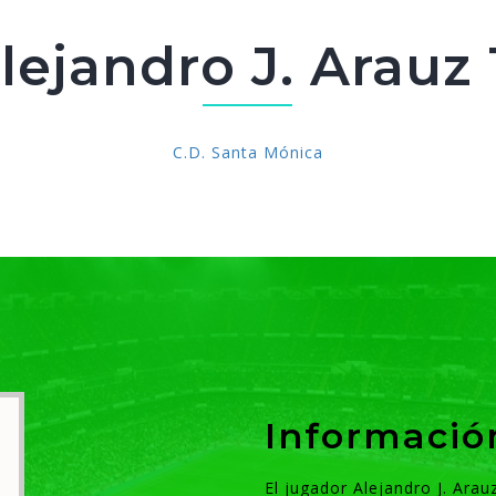
lejandro J. Arauz 
C.D. Santa Mónica
Informació
El jugador Alejandro J. Arau