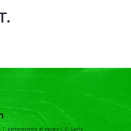
T.
n
z T. perteneciente al equipo C.D. Santa