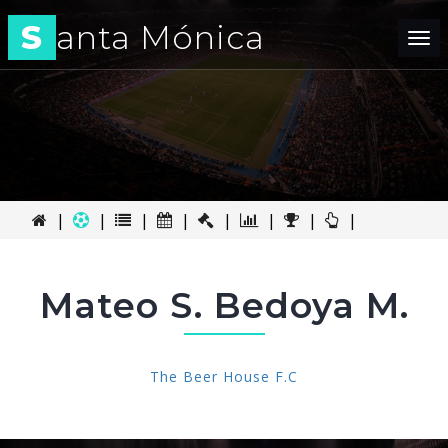
S
anta Mónica
Tog
nav
|
|
|
|
|
|
|
|
Mateo S. Bedoya M.
The Beer House F.C