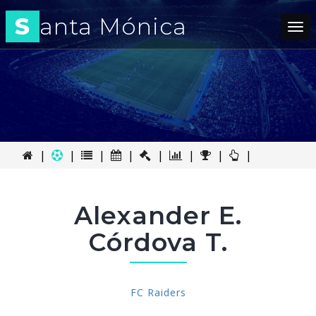
S
anta Mónica
Tog
nav
|
|
|
|
|
|
|
|
Alexander E.
Córdova T.
FC Raiders