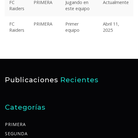
FC
PRIMERA
Jugando en
Actualmente
Raiders
este equipo
FC
PRIMERA
Primer
Abril 11,
Raiders
equipo
2025
Publicaciones
Recientes
Categorías
PRIMERA
SEGUNDA