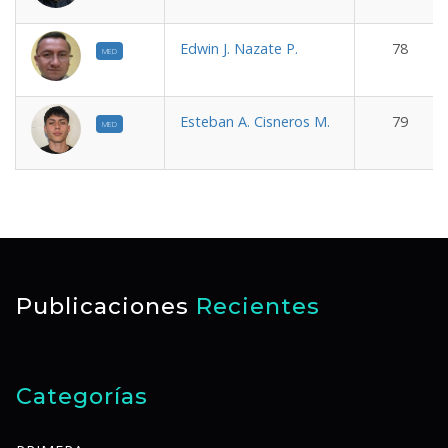
Edwin J. Nazate P.
78
MED
Esteban A. Cisneros M.
79
MED
Publicaciones
Recientes
Categorías