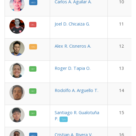
Carlos A. Aguilar A.
10
MED
Joel D. Chicaiza G.
11
DEL
Alex R. Cisneros A.
12
ARQ
Roger D. Tapia O.
13
DEF
Rodolfo A. Arguello T.
14
DEF
Santiago R. Gualotuña
15
DEF
P.
*JUV
Cristian A. Rivera V.
16
MED