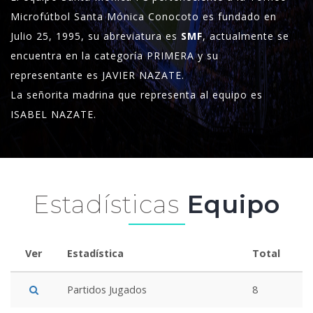
Microfútbol Santa Mónica Conocoto es fundado en
Julio 25, 1995, su abreviatura es
SMF
, actualmente se
encuentra en la categoría PRIMERA y su
representante es JAVIER NAZATE.
La señorita madrina que representa al equipo es
ISABEL NAZATE.
Estadísticas
Equipo
Ver
Estadística
Total
Partidos Jugados
8