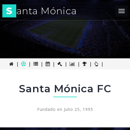
S
anta Mónica
Tog
nav
|
|
|
|
|
|
|
|
Santa Mónica FC
Fundado en Julio 25, 1995