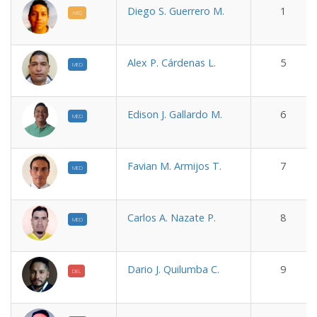
Diego S. Guerrero M.
1
ARQ
Alex P. Cárdenas L.
5
MED
Edison J. Gallardo M.
6
MED
Favian M. Armijos T.
7
MED
Carlos A. Nazate P.
8
MED
Dario J. Quilumba C.
9
DEL