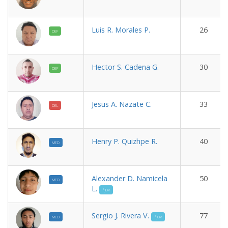
Luis R. Morales P.
26
DEF
Hector S. Cadena G.
30
DEF
Jesus A. Nazate C.
33
DEL
Henry P. Quizhpe R.
40
MED
Alexander D. Namicela
50
MED
L.
*JUV
Sergio J. Rivera V.
77
MED
*JUV