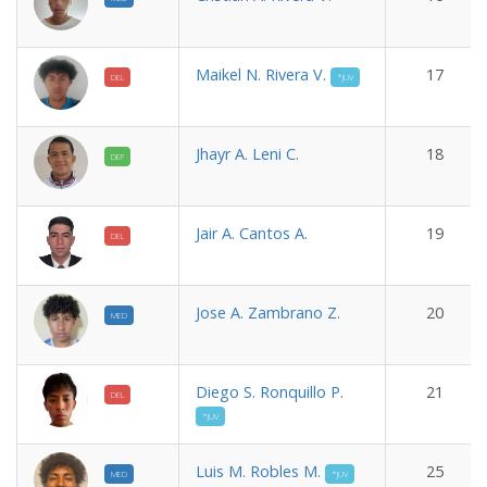
Maikel N. Rivera V.
17
DEL
*JUV
Jhayr A. Leni C.
18
DEF
Jair A. Cantos A.
19
DEL
Jose A. Zambrano Z.
20
MED
Diego S. Ronquillo P.
21
DEL
*JUV
Luis M. Robles M.
25
MED
*JUV