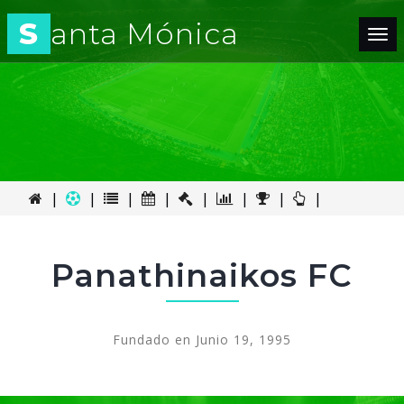
S
anta Mónica
Tog
nav
|
|
|
|
|
|
|
|
Panathinaikos FC
Fundado en Junio 19, 1995