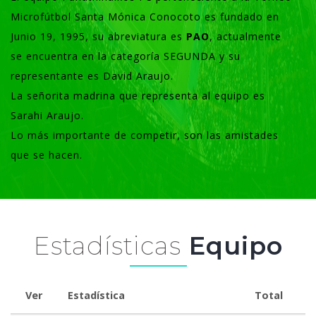
Microfútbol Santa Mónica Conocoto es fundado en
Junio 19, 1995, su abreviatura es
PAO
, actualmente
se encuentra en la categoría SEGUNDA y su
representante es David Araujo.
La señorita madrina que representa al equipo es
Sarahi Araujo.
Lo más importante de competir, son las amistades
que se hacen.
Estadísticas
Equipo
Ver
Estadística
Total