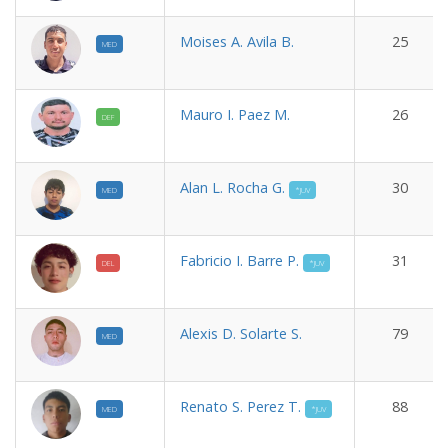
Moises A. Avila B.
25
MED
Mauro I. Paez M.
26
DEF
Alan L. Rocha G.
30
MED
*JUV
Fabricio I. Barre P.
31
DEL
*JUV
Alexis D. Solarte S.
79
MED
Renato S. Perez T.
88
MED
*JUV