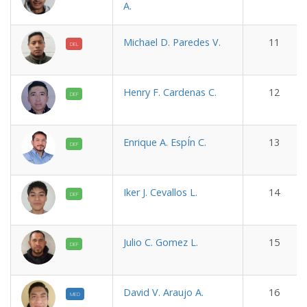
A.
Michael D. Paredes V.
11
DEL
Henry F. Cardenas C.
12
DEF
Enrique A. EspÍn C.
13
DEF
Iker J. Cevallos L.
14
DEF
Julio C. Gomez L.
15
DEF
David V. Araujo A.
16
MED