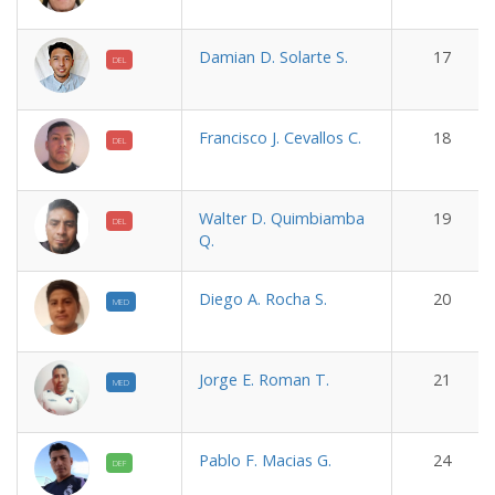
Damian D. Solarte S.
17
DEL
Francisco J. Cevallos C.
18
DEL
Walter D. Quimbiamba
19
DEL
Q.
Diego A. Rocha S.
20
MED
Jorge E. Roman T.
21
MED
Pablo F. Macias G.
24
DEF