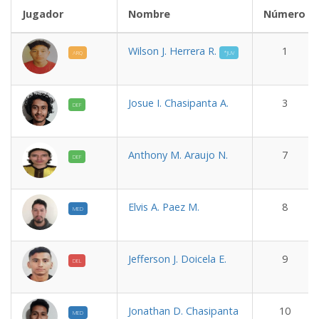
Jugador
Nombre
Número
Wilson J. Herrera R.
1
ARQ
*JUV
Josue I. Chasipanta A.
3
DEF
Anthony M. Araujo N.
7
DEF
Elvis A. Paez M.
8
MED
Jefferson J. Doicela E.
9
DEL
Jonathan D. Chasipanta
10
MED